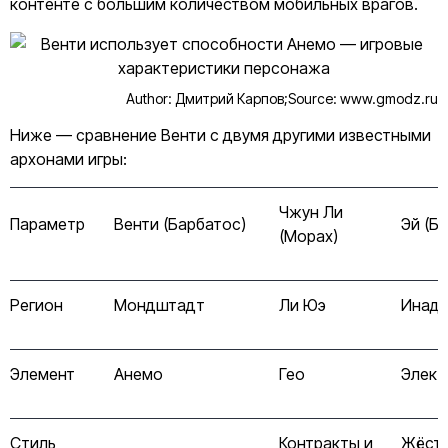
контенте с большим количеством мобильных врагов.
Author: Дмитрий Карпов;
Source: www.gmodz.ru
Ниже — сравнение Венти с двумя другими известными
архонами игры:
Чжун Ли
Параметр
Венти (Барбатос)
Эй (Ба
(Морах)
Регион
Мондштадт
Ли Юэ
Инадз
Элемент
Анемо
Гео
Элект
Стиль
Контракты и
Жёст