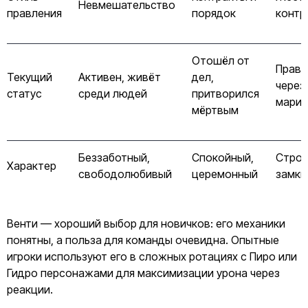
Невмешательство
правления
порядок
контр
Отошёл от
Прави
Текущий
Активен, живёт
дел,
через
статус
среди людей
притворился
марио
мёртвым
Беззаботный,
Спокойный,
Строг
Характер
свободолюбивый
церемонный
замкн
Венти — хороший выбор для новичков: его механики
понятны, а польза для команды очевидна. Опытные
игроки используют его в сложных ротациях с Пиро или
Гидро персонажами для максимизации урона через
реакции.