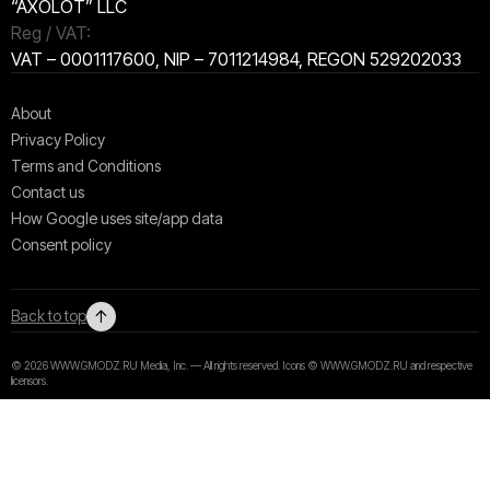
“AXOLOT” LLC
Reg / VAT:
VAT – 0001117600, NIP – 7011214984, REGON 529202033
About
Privacy Policy
Terms and Conditions
Contact us
How Google uses site/app data
Сonsent policy
↑
Back to top
© 2026 WWW.GMODZ.RU Media, Inc. — All rights reserved. Icons © WWW.GMODZ.RU and respective
licensors.