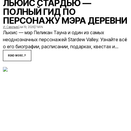
ЛЬЮИС СТАРДЬЮ —
ПОЛНЫЙ ГИД ПО
ПЕРСОНАЖУ МЭРА ДЕРЕВНИ
И. Савельев
|
Jun 19, 2026
|
7 MIN
Льюис — мэр Пеликан Тауна и один из самых
неоднозначных персонажей Stardew Valley. Узнайте всё
о его биографии, расписании, подарках, квестах и
тайном романе с Марни.
READ MORE