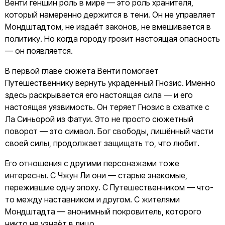
Венти геншин роль в мире — это роль хранителя,
который намеренно держится в тени. Он не управляет
Мондштадтом, не издаёт законов, не вмешивается в
политику. Но когда городу грозит настоящая опасность
— он появляется.
В первой главе сюжета Венти помогает
Путешественнику вернуть украденный Гнозис. Именно
здесь раскрывается его настоящая сила — и его
настоящая уязвимость. Он теряет Гнозис в схватке с
Ла Синьорой из Фатуи. Это не просто сюжетный
поворот — это символ. Бог свободы, лишённый части
своей силы, продолжает защищать то, что любит.
Его отношения с другими персонажами тоже
интересны. С Чжун Ли они — старые знакомые,
пережившие одну эпоху. С Путешественником — что-
то между наставником и другом. С жителями
Мондштадта — анонимный покровитель, которого
никто не узнаёт в лицо.