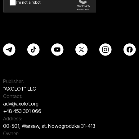
I’m not a robot
reCAPTCHA
Privacy - Terms
Publisher:
“AXOLOT” LLC
Contact:
adv@axolot.org
+48 453 301 066
Address:
00-501, Warsaw, st. Nowogrodzka 31-413
Owner: