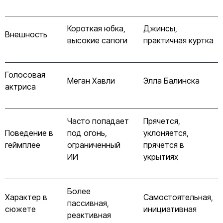
Короткая юбка,
Джинсы,
Внешность
высокие сапоги
практичная куртка
Голосовая
Меган Хавли
Элла Балинска
актриса
Часто попадает
Прячется,
Поведение в
под огонь,
уклоняется,
геймплее
ограниченный
прячется в
ИИ
укрытиях
Более
Характер в
Самостоятельная,
пассивная,
сюжете
инициативная
реактивная