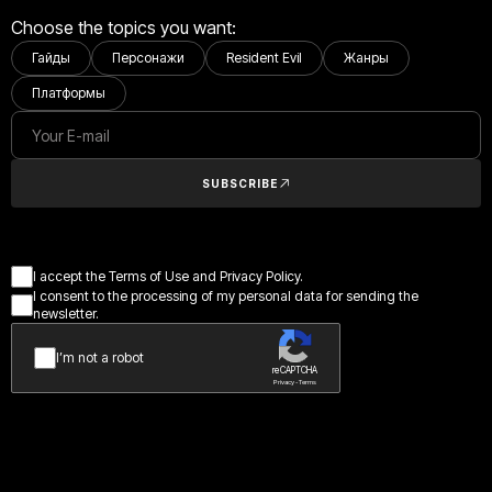
Choose the topics you want:
Гайды
Персонажи
Resident Evil
Жанры
Платформы
SUBSCRIBE
I accept the Terms of Use and Privacy Policy.
I consent to the processing of my personal data for sending the
newsletter.
I’m not a robot
reCAPTCHA
Privacy - Terms