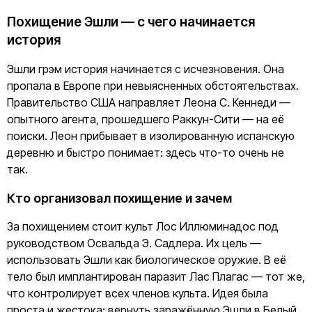
Похищение Эшли — с чего начинается
история
Эшли грэм история начинается с исчезновения. Она
пропала в Европе при невыясненных обстоятельствах.
Правительство США направляет Леона С. Кеннеди —
опытного агента, прошедшего Раккун-Сити — на её
поиски. Леон прибывает в изолированную испанскую
деревню и быстро понимает: здесь что-то очень не
так.
Кто организовал похищение и зачем
За похищением стоит культ Лос Иллюминадос под
руководством Освальда Э. Садлера. Их цель —
использовать Эшли как биологическое оружие. В её
тело был имплантирован паразит Лас Плагас — тот же,
что контролирует всех членов культа. Идея была
проста и жестока: вернуть заражённую Эшли в Белый