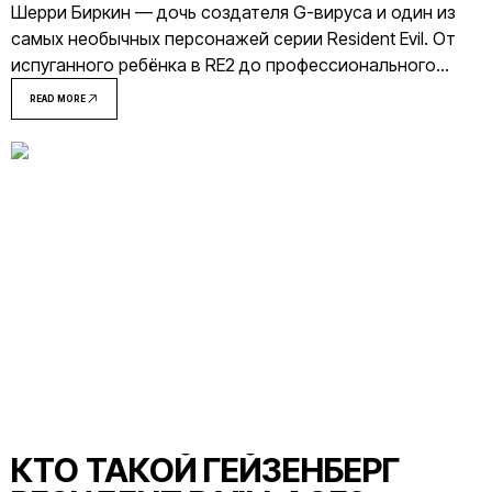
Шерри Биркин — дочь создателя G-вируса и один из
самых необычных персонажей серии Resident Evil. От
испуганного ребёнка в RE2 до профессионального
агента в RE6 — её история охватывает больше
READ MORE
пятнадцати лет вымышленной вселенной.
КТО ТАКОЙ ГЕЙЗЕНБЕРГ