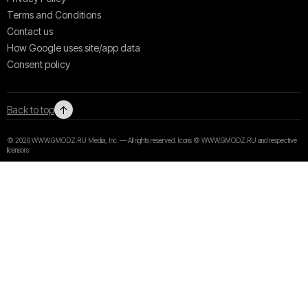
Terms and Conditions
Contact us
How Google uses site/app data
Сonsent policy
↑
Back to top
© 2026 WWW.GMODZ.RU Media, Inc. — All rights reserved. Icons © WWW.GMODZ.RU and respective
licensors.