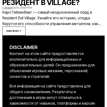
РЕЗИДЕНТ В VILLAGE?
А. Волков
|
Jun 19, 2026
|
7 MIN
Карл Гейзенберг — самый неоднозначный лорд в
Resident Evil Village. Узнайте его историю, откуда
берутся его способности управления металлом, как
устроен его завод и как победить его в бою.
READ MORE
DISCLAIMER
Контент на этом сайте предоставляется
исключительно для информационных и
образовательных целей. Он предназначен для
объяснения игровых механик, персонажей,
сюжетов и стратегий.
Вся информация на сайте представлена для
общего ознакомления. Результаты и
достижения в играх могут отличаться в
зависимости от навыков, платформы и версии