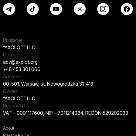
Publisher:
“AXOLOT” LLC
Contact:
adv@axolot.org
+48 453 301 066
Address:
00-501, Warsaw, st. Nowogrodzka 31-413
Owner:
“AXOLOT” LLC
Reg / VAT:
VAT – 0001117600, NIP – 7011214984, REGON 529202033
About
Privacy Policy