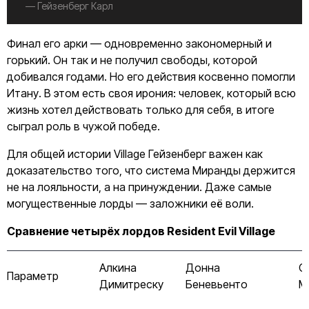
— Гейзенберг Карл
Финал его арки — одновременно закономерный и
горький. Он так и не получил свободы, которой
добивался годами. Но его действия косвенно помогли
Итану. В этом есть своя ирония: человек, который всю
жизнь хотел действовать только для себя, в итоге
сыграл роль в чужой победе.
Для общей истории Village Гейзенберг важен как
доказательство того, что система Миранды держится
не на лояльности, а на принуждении. Даже самые
могущественные лорды — заложники её воли.
Сравнение четырёх лордов Resident Evil Village
Алкина
Донна
С
Параметр
Димитреску
Беневьенто
М