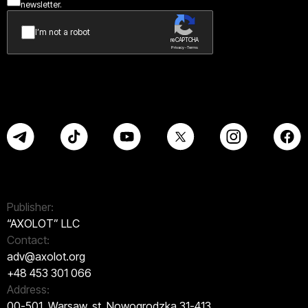
newsletter.
I’m not a robot
reCAPTCHA
Privacy - Terms
Publisher:
“AXOLOT” LLC
Contact:
adv@axolot.org
+48 453 301 066
Address:
00-501, Warsaw, st. Nowogrodzka 31-413