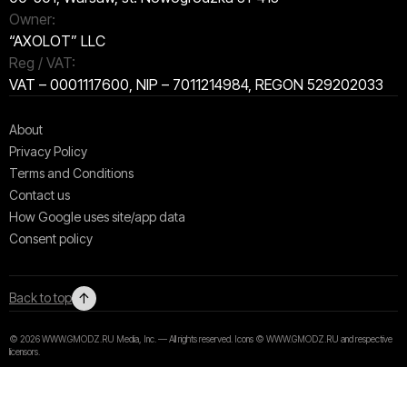
Owner:
“AXOLOT” LLC
Reg / VAT:
VAT – 0001117600, NIP – 7011214984, REGON 529202033
About
Privacy Policy
Terms and Conditions
Contact us
How Google uses site/app data
Сonsent policy
↑
Back to top
© 2026 WWW.GMODZ.RU Media, Inc. — All rights reserved. Icons © WWW.GMODZ.RU and respective
licensors.