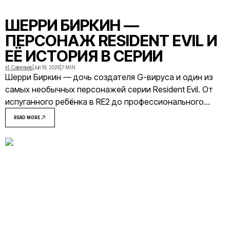
ШЕРРИ БИРКИН —
ПЕРСОНАЖ RESIDENT EVIL И
ЕЁ ИСТОРИЯ В СЕРИИ
И. Савельев
|
Jun 19, 2026
|
7 MIN
Шерри Биркин — дочь создателя G-вируса и один из
самых необычных персонажей серии Resident Evil. От
испуганного ребёнка в RE2 до профессионального
агента в RE6 — её история охватывает больше
READ MORE
пятнадцати лет вымышленной вселенной.