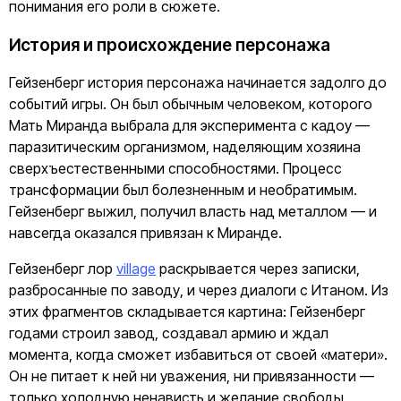
понимания его роли в сюжете.
История и происхождение персонажа
Гейзенберг история персонажа начинается задолго до
событий игры. Он был обычным человеком, которого
Мать Миранда выбрала для эксперимента с кадоу —
паразитическим организмом, наделяющим хозяина
сверхъестественными способностями. Процесс
трансформации был болезненным и необратимым.
Гейзенберг выжил, получил власть над металлом — и
навсегда оказался привязан к Миранде.
Гейзенберг лор
village
раскрывается через записки,
разбросанные по заводу, и через диалоги с Итаном. Из
этих фрагментов складывается картина: Гейзенберг
годами строил завод, создавал армию и ждал
момента, когда сможет избавиться от своей «матери».
Он не питает к ней ни уважения, ни привязанности —
только холодную ненависть и желание свободы.