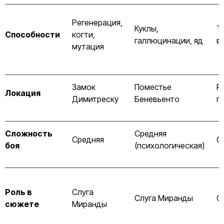
Регенерация,
Куклы,
Т
Способности
когти,
галлюцинации, яд
в
мутация
Замок
Поместье
Р
Локация
Димитреску
Беневьенто
п
Сложность
Средняя
Средняя
С
боя
(психологическая)
Роль в
Слуга
Слуга Миранды
С
сюжете
Миранды