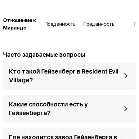
Отношение к
Преданность
Преданность
П
Миранде
Часто задаваемые вопросы
Кто такой Гейзенберг в Resident Evil
Village?
Какие способности есть у
Гейзенберга?
Где находится завод Гейзенберга в