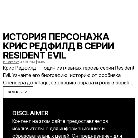
ИСТОРИЯ ПЕРСОНАЖА
КРИС РЕДФИЛД В СЕРИИ
RESIDENT EVIL
И. Савельев
|
Jun 19, 2026
|
8 MIN
Крис Редфилд — один из главных героев серии Resident
Evil. Узнайте его биографию, историю от особняка
Спенсера до Village, эволюцию образа и роль в борьбе
с биоугрозами.
READ MORE
DISCLAIMER
Контент на этом сайте предоставляется
исключительно для информационных и
образовательных целей. Он предназначен для