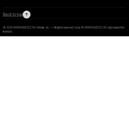
↑
Back to top
© 2026 WWW.GMODZ.RU Media, Inc. — All rights reserved. Icons © WWW.GMODZ.RU and respective
licensors.