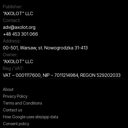
Publisher:
“AXOLOT” LLC
Contact:
adv@axolot.org
+48 453 301 066
Address:
00-501, Warsaw, st. Nowogrodzka 31-413
Owner:
“AXOLOT” LLC
Reg / VAT:
VAT – 0001117600, NIP – 7011214984, REGON 529202033
About
Privacy Policy
Terms and Conditions
Contact us
How Google uses site/app data
Сonsent policy