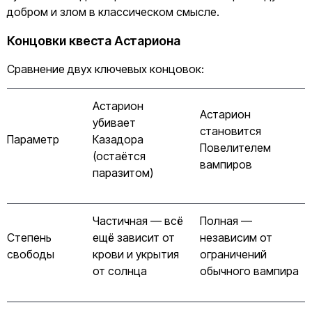
добром и злом в классическом смысле.
Концовки квеста Астариона
Сравнение двух ключевых концовок:
Астарион
Астарион
убивает
становится
Параметр
Казадора
Повелителем
(остаётся
вампиров
паразитом)
Частичная — всё
Полная —
Степень
ещё зависит от
независим от
свободы
крови и укрытия
ограничений
от солнца
обычного вампира