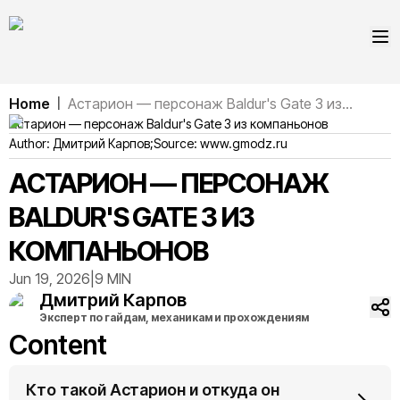
Home
Астарион — персонаж Baldur's Gate 3 из...
|
Астарион — персонаж Baldur's Gate 3 из компаньонов
Author:
Дмитрий
Карпов
;
Source:
www.gmodz.ru
АСТАРИОН — ПЕРСОНАЖ
BALDUR'S GATE 3 ИЗ
КОМПАНЬОНОВ
Jun 19, 2026
|
9 MIN
Дмитрий
Карпов
Эксперт по гайдам, механикам и прохождениям
Content
Кто такой Астарион и откуда он