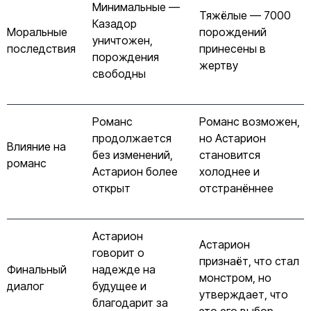
Минимальные —
Тяжёлые — 7000
Казадор
Моральные
порождений
уничтожен,
последствия
принесены в
порождения
жертву
свободны
Романс
Романс возможен,
продолжается
но Астарион
Влияние на
без изменений,
становится
романс
Астарион более
холоднее и
открыт
отстранённее
Астарион
Астарион
говорит о
признаёт, что стал
Финальный
надежде на
монстром, но
диалог
будущее и
утверждает, что
благодарит за