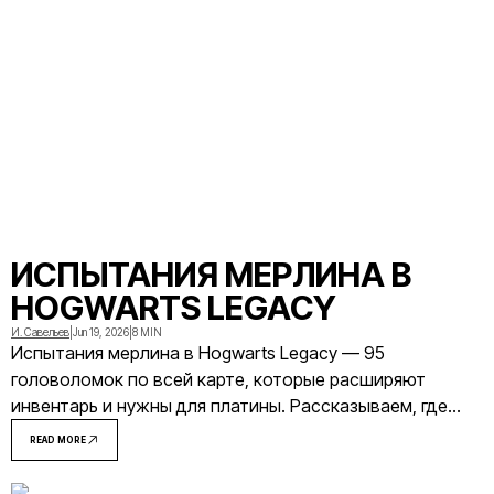
ИСПЫТАНИЯ МЕРЛИНА В
HOGWARTS LEGACY
И. Савельев
|
Jun 19, 2026
|
8 MIN
Испытания мерлина в Hogwarts Legacy — 95
головоломок по всей карте, которые расширяют
инвентарь и нужны для платины. Рассказываем, где
найти все локации, как решать каждый тип загадок и
READ MORE
что вы получите в итоге.