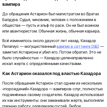
вампира
До обращения Астарион был магистратом во Вратах
Балдура. Судья, чиновник, человек с положением в
обществе — пусть и эльф по расе. Он не был воином
или авантюристом. Обычная жизнь, обычная карьера.
Всё изменилось около двухсот лет назад. Казадор
Пелагиус — могущественный
вампир в сеттинге D&D
—
заметил Астариона и убил его. Потом обратил. Это не
было случайностью — Казадор целенаправленно
искал жертв с определёнными качествами.
Как Астарион оказался под властью Казадора
После обращения Астарион стал одним из нескольких
«порождений» Казадора — вампиров-слуг, полностью
подчинённых своему создателю. Казадор использовал
их как инструменты: они заманивали жертв, выполняли
грязную работу, развлекали гостей. Любое