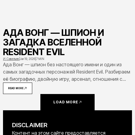
АДА ВОНГ — ШПИОН И
ЗАГАДКА ВСЕЛЕННОЙ
RESIDENT EVIL
И. Савельев
|
Jun 19, 2026
|
7 MIN
Ада Вонг — шпион без настоящего имени и один из
самых загадочных персонажей Resident Evil. Разбираем
её биографию, двойную игру, арсенал, отношения с
Леоном и роль в лоре серии.
READ MORE
LOAD MORE
DISCLAIMER
Контент на этом сайте предоставляется