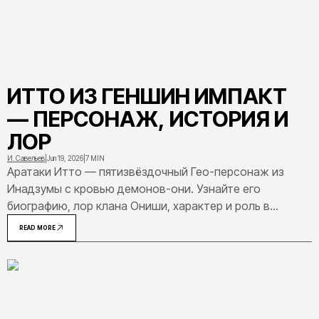
ИТТО ИЗ ГЕНШИН ИМПАКТ
— ПЕРСОНАЖ, ИСТОРИЯ И
ЛОР
И. Савельев
|
Jun 19, 2026
|
7 MIN
Аратаки Итто — пятизвёздочный Гео-персонаж из
Инадзумы с кровью демонов-они. Узнайте его
биографию, лор клана Ониши, характер и роль в
сюжете Геншин Импакт.
READ MORE