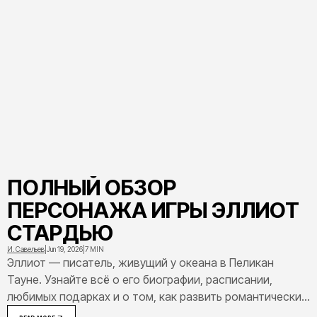
ПОЛНЫЙ ОБЗОР
ПЕРСОНАЖА ИГРЫ ЭЛЛИОТ
СТАРДЬЮ
И. Савельев
|
Jun 19, 2026
|
7 MIN
Эллиот — писатель, живущий у океана в Пеликан
Тауне. Узнайте всё о его биографии, расписании,
любимых подарках и о том, как развить романтические
отношения вплоть до свадьбы.