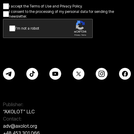
I accept the Terms of Use and Privacy Policy.
I consent to the processing of my personal data for sending the
newsletter.
I’m not a robot
reCAPTCHA
Privacy - Terms
Publisher:
“AXOLOT” LLC
Contact:
adv@axolot.org
+48 453 301 066