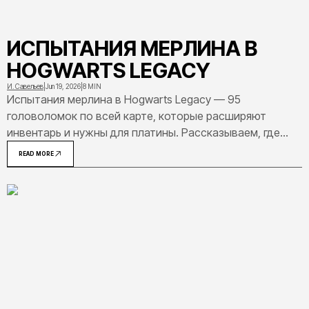
ИСПЫТАНИЯ МЕРЛИНА В
HOGWARTS LEGACY
И. Савельев
|
Jun 19, 2026
|
8 MIN
Испытания мерлина в Hogwarts Legacy — 95
головоломок по всей карте, которые расширяют
инвентарь и нужны для платины. Рассказываем, где
найти все локации, как решать каждый тип загадок и
READ MORE
что вы получите в итоге.