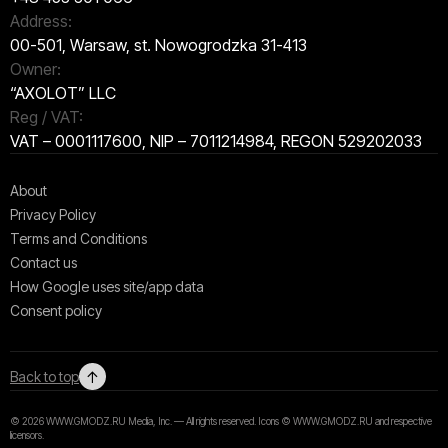
Address:
00-501, Warsaw, st. Nowogrodzka 31-413
Owner:
“AXOLOT” LLC
Reg / VAT:
VAT – 0001117600, NIP – 7011214984, REGON 529202033
About
Privacy Policy
Terms and Conditions
Contact us
How Google uses site/app data
Сonsent policy
↑
Back to top
© 2026 WWW.GMODZ.RU Media, Inc. — All rights reserved. Icons © WWW.GMODZ.RU and respective
licensors.