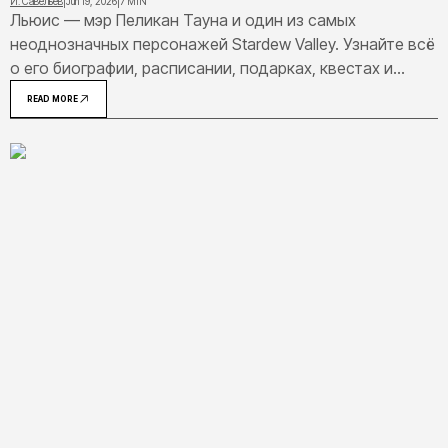
И. Савельев
|
Jun 19, 2026
|
7 MIN
Льюис — мэр Пеликан Тауна и один из самых
неоднозначных персонажей Stardew Valley. Узнайте всё
о его биографии, расписании, подарках, квестах и
тайном романе с Марни.
READ MORE