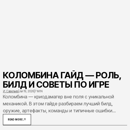
КОЛОМБИНА ГАЙД — РОЛЬ,
БИЛД И СОВЕТЫ ПО ИГРЕ
И. Савельев
|
Jun 19, 2026
|
7 MIN
Коломбина — криодамагер вне поля с уникальной
механикой. В этом гайде разбираем лучший билд,
оружие, артефакты, команды и типичные ошибки
новичков. Всё, что нужно для эффективной игры за неё.
READ MORE