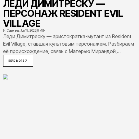
ЛЕДИ ДИМИТРЕСКУ —
ПЕРСОНАЖ RESIDENT EVIL
VILLAGE
И. Савельев
|
Jun 19, 2026
|
8 MIN
Леди Димитреску — аристократка-мутант из Resident
Evil Village, ставшая культовым персонажем. Разбираем
её происхождение, связь с Матерью Мирандой,
способности, замок и трагическую роль в сюжете.
READ MORE