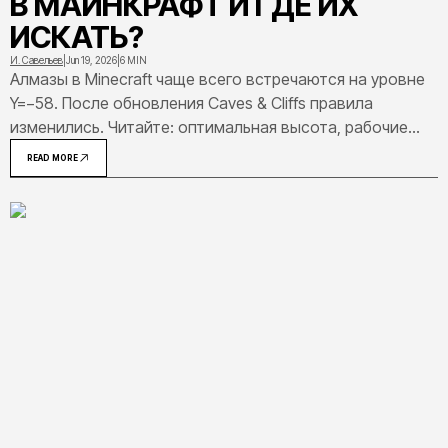
В МАЙНКРАФТ И ГДЕ ИХ
ИСКАТЬ?
И. Савельев
|
Jun 19, 2026
|
6 MIN
Алмазы в Minecraft чаще всего встречаются на уровне
Y=−58. После обновления Caves & Cliffs правила
изменились. Читайте: оптимальная высота, рабочие
методы добычи и где искать алмазы в сундуках.
READ MORE