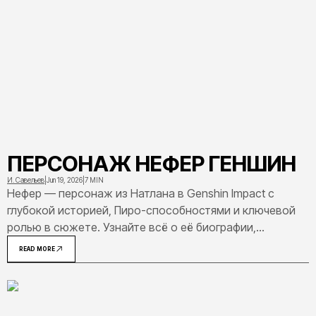
ПЕРСОНАЖ НЕФЕР ГЕНШИН
И. Савельев
|
Jun 19, 2026
|
7 MIN
Нефер — персонаж из Натлана в Genshin Impact с
глубокой историей, Пиро-способностями и ключевой
ролью в сюжете. Узнайте всё о её биографии,
характере и связях с другими героями игры.
READ MORE