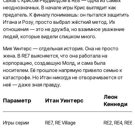
Связь с Крисом Редфилдом в RE8 — одна из самых
неоднозначных. В начале игры Крис выглядит как
предатель. К финалу понимаешь: он пытался защитить
Итана и Розу, просто выбрал жёсткий метод. Их
отношения — это не дружба, но взаимное уважение
людей, которые видели слишком много.
Мия Уинтерс — отдельная история. Она не просто
жена. В RE7 выясняется, что она работала на
корпорацию, создавшую Молд, и сама была
носителем. Её прошлое напрямую привело семью к
катастрофе. Но Итан никогда не отворачивается от
неё — даже зная правду.
Леон
Параметр
Итан Уинтерс
Кеннеди
Игры серии
RE7, RE Village
RE2, RE4, RE6