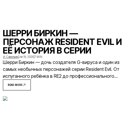
ШЕРРИ БИРКИН —
ПЕРСОНАЖ RESIDENT EVIL И
ЕЁ ИСТОРИЯ В СЕРИИ
И. Савельев
|
Jun 19, 2026
|
7 MIN
Шерри Биркин — дочь создателя G-вируса и один из
самых необычных персонажей серии Resident Evil. От
испуганного ребёнка в RE2 до профессионального
агента в RE6 — её история охватывает больше
READ MORE
пятнадцати лет вымышленной вселенной.