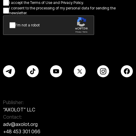
I accept the Terms of Use and Privacy Policy.
I consent to the processing of my personal data for sending the
newsletter.
I’m not a robot
reCAPTCHA
Privacy - Terms
Publisher:
“AXOLOT” LLC
Contact:
adv@axolot.org
+48 453 301 066