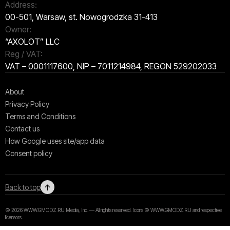
Address:
00-501, Warsaw, st. Nowogrodzka 31-413
Owner:
“AXOLOT” LLC
Reg / VAT:
VAT – 0001117600, NIP – 7011214984, REGON 529202033
About
Privacy Policy
Terms and Conditions
Contact us
How Google uses site/app data
Сonsent policy
↑
Back to top
© 2026 WWW.GMODZ.RU Media, Inc. — All rights reserved. Icons © WWW.GMODZ.RU and respective
licensors.