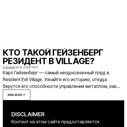
КТО ТАКОЙ ГЕЙЗЕНБЕРГ
РЕЗИДЕНТ В VILLAGE?
А. Волков
|
Jun 19, 2026
|
7 MIN
Карл Гейзенберг — самый неоднозначный лорд в
Resident Evil Village. Узнайте его историю, откуда
берутся его способности управления металлом, как
устроен его завод и как победить его в бою.
READ MORE
DISCLAIMER
Контент на этом сайте предоставляется