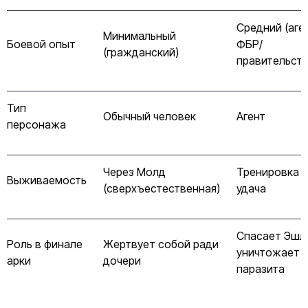
Средний (аге
Минимальный
Боевой опыт
ФБР/
(гражданский)
правительств
Тип
Обычный человек
Агент
персонажа
Через Молд
Тренировка и
Выживаемость
(сверхъестественная)
удача
Спасает Эшли
Роль в финале
Жертвует собой ради
уничтожает
арки
дочери
паразита