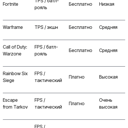
TPS / батл-
Fortnite
Бесплатно
Низкая
рояль
Warframe
TPS / экшн
Бесплатно
Средняя
Call of Duty:
FPS / батл-
Бесплатно
Средняя
Warzone
рояль
Rainbow Six
FPS /
Платно
Высокая
Siege
тактический
Escape
FPS /
Очень
Платно
from Tarkov
тактический
высокая
FPS /