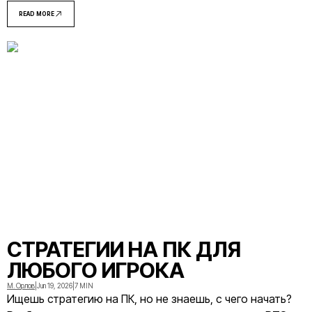
кто только начинает.
READ MORE
СТРАТЕГИИ НА ПК ДЛЯ
ЛЮБОГО ИГРОКА
М. Орлов
|
Jun 19, 2026
|
7 MIN
Ищешь стратегию на ПК, но не знаешь, с чего начать?