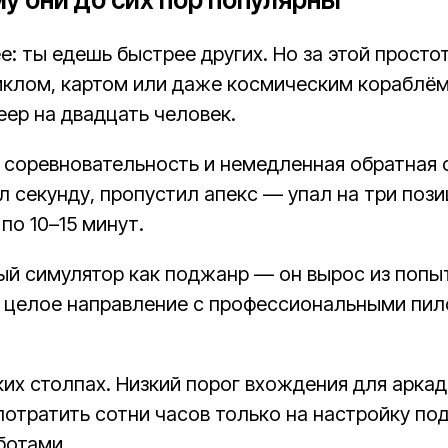
е: ты едешь быстрее других. Но за этой прост
иклом, картом или даже космическим кораблё
ер на двадцать человек.
соревновательность и немедленная обратная с
 секунду, пропустил апекс — упал на три пози
по 10–15 минут.
ый симулятор как поджанр — он вырос из попы
о целое направление с профессиональными пи
х столпах. Низкий порог вхождения для аркад 
тратить сотни часов только на настройку подв
ботами.