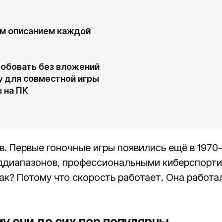
ким описанием каждой
робовать без вложений
у для совместной игры
 на ПК
. Первые гоночные игры появились ещё в 1970-
оддиапазонов, профессиональными киберспорт
к? Потому что скорость работает. Она работал
му они до сих пор популярны