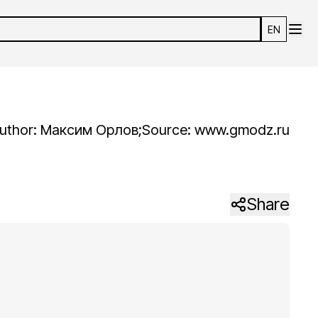
EN
uthor:
Максим
Орлов
;
Source:
www.gmodz.ru
Share